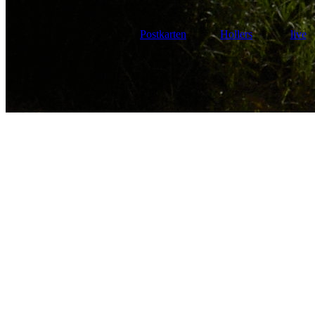
Postkarten
Hollers
live